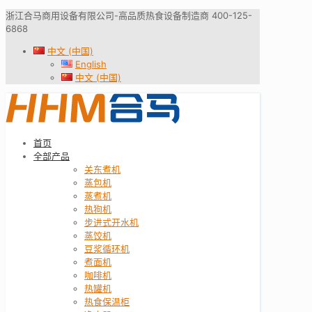
浙江合马商用设备有限公司-高品质热食设备制造商 400-125-
6868
中文 (中国)
English
中文 (中国)
首页
全部产品
关东煮机
蒸包机
蒸煮机
热狗机
步进式开水机
蒸饺机
豆浆循环机
煮面机
咖啡机
热罐机
热食保温柜