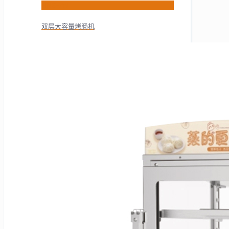
HNS-7W
双层大容量烤肠机