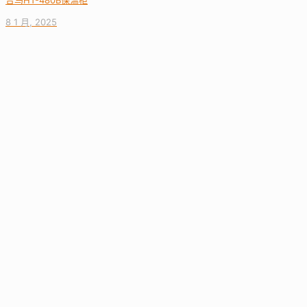
合马HT-480B保温柜
8 1 月, 2025