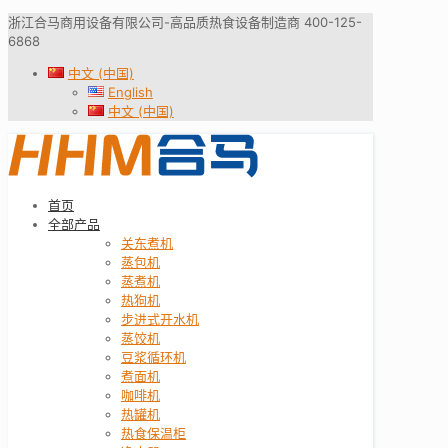
浙江合马商用设备有限公司-高品质热食设备制造商 400-125-
6868
中文 (中国)
English
中文 (中国)
首页
全部产品
关东煮机
蒸包机
蒸煮机
热狗机
步进式开水机
蒸饺机
豆浆循环机
煮面机
咖啡机
热罐机
热食保温柜