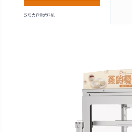
HNS-7W
双层大容量烤肠机