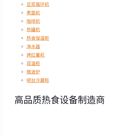
豆浆循环机
煮面机
咖啡机
热罐机
热食保温柜
净水器
烤红薯机
双温柜
微波炉
吧台冷藏柜
高品质热食设备制造商