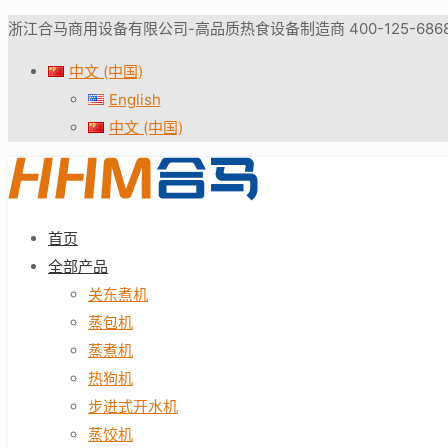
浙江合马商用设备有限公司-高品质热食设备制造商 400-125-686
中文 (中国)
English
中文 (中国)
首页
全部产品
关东煮机
蒸包机
蒸煮机
热狗机
步进式开水机
蒸饺机