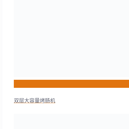
HNS-7W
双层大容量烤肠机