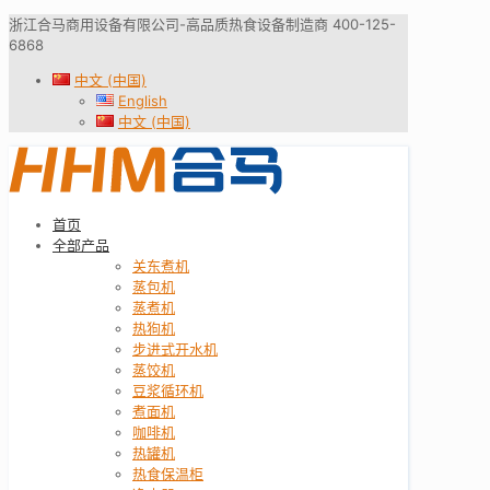
浙江合马商用设备有限公司-高品质热食设备制造商 400-125-
6868
中文 (中国)
English
中文 (中国)
首页
全部产品
关东煮机
蒸包机
蒸煮机
热狗机
步进式开水机
蒸饺机
豆浆循环机
煮面机
咖啡机
热罐机
热食保温柜