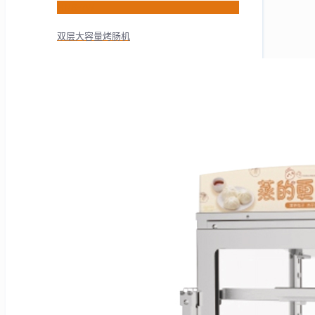
HNS-7W
双层大容量烤肠机