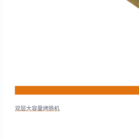
HNS-7W
双层大容量烤肠机