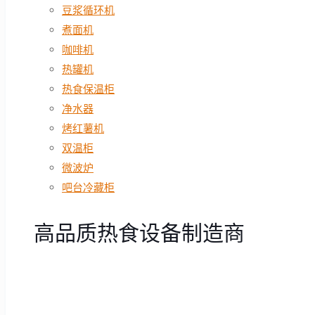
豆浆循环机
煮面机
咖啡机
热罐机
热食保温柜
净水器
烤红薯机
双温柜
微波炉
吧台冷藏柜
高品质热食设备制造商