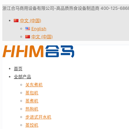
浙江合马商用设备有限公司-高品质热食设备制造商 400-125-686
中文 (中国)
English
中文 (中国)
首页
全部产品
关东煮机
蒸包机
蒸煮机
热狗机
步进式开水机
蒸饺机