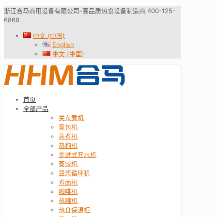
浙江合马商用设备有限公司-高品质热食设备制造商 400-125-
6868
中文 (中国)
English
中文 (中国)
首页
全部产品
关东煮机
蒸包机
蒸煮机
热狗机
步进式开水机
蒸饺机
豆浆循环机
煮面机
咖啡机
热罐机
热食保温柜