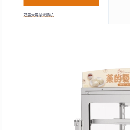
HNS-7W
双层大容量烤肠机