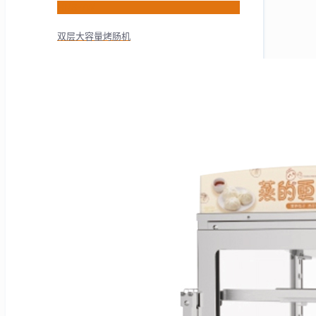
HNS-7W
双层大容量烤肠机