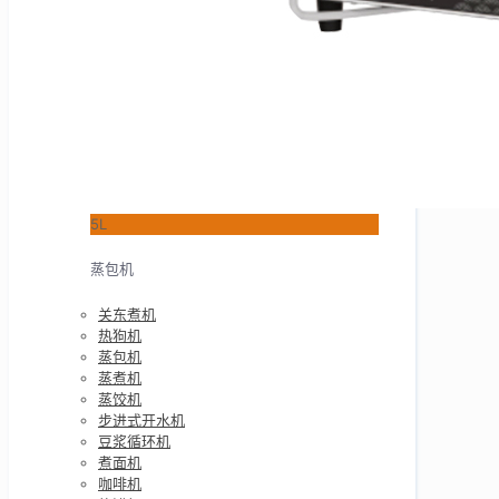
5L
蒸包机
关东煮机
热狗机
蒸包机
蒸煮机
蒸饺机
步进式开水机
豆浆循环机
煮面机
咖啡机