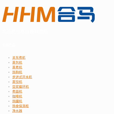
高品质热食设备制造商
全部产品
关东煮机
蒸包机
蒸煮机
热狗机
步进式开水机
蒸饺机
豆浆循环机
煮面机
咖啡机
热罐机
热食保温柜
净水器