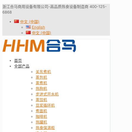
浙江合马商用设备有限公司-高品质热食设备制造商 400-125-
6868
中文 (中国)
English
中文 (中国)
首页
全部产品
关东煮机
蒸包机
蒸煮机
热狗机
步进式开水机
蒸饺机
豆浆循环机
煮面机
咖啡机
热罐机
热食保温柜