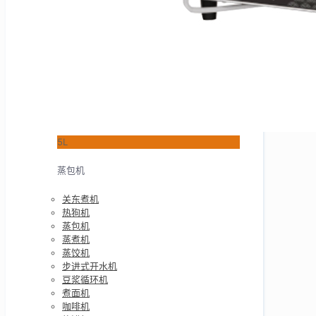
5L
蒸包机
关东煮机
热狗机
蒸包机
蒸煮机
蒸饺机
步进式开水机
豆浆循环机
煮面机
咖啡机