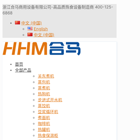
浙江合马商用设备有限公司-高品质热食设备制造商 400-125-
6868
中文 (中国)
English
中文 (中国)
首页
全部产品
关东煮机
蒸包机
蒸煮机
热狗机
步进式开水机
蒸饺机
豆浆循环机
煮面机
咖啡机
热罐机
热食保温柜