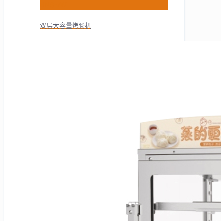
HNS-7W
双层大容量烤肠机