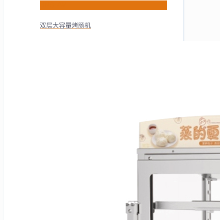
HNS-7W
双层大容量烤肠机