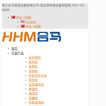
浙江合马商用设备有限公司-高品质热食设备制造商 400-125-
6868
中文 (中国)
English
中文 (中国)
首页
全部产品
关东煮机
蒸包机
蒸煮机
热狗机
步进式开水机
蒸饺机
豆浆循环机
煮面机
咖啡机
热罐机
热食保温柜