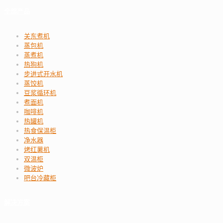
全部产品
关东煮机
蒸包机
蒸煮机
热狗机
步进式开水机
蒸饺机
豆浆循环机
煮面机
咖啡机
热罐机
热食保温柜
净水器
烤红薯机
双温柜
微波炉
吧台冷藏柜
解决方案