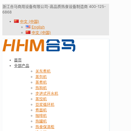
浙江合马商用设备有限公司-高品质热食设备制造商 400-125-
6868
中文 (中国)
English
中文 (中国)
首页
全部产品
关东煮机
蒸包机
蒸煮机
热狗机
步进式开水机
蒸饺机
豆浆循环机
煮面机
咖啡机
热罐机
热食保温柜