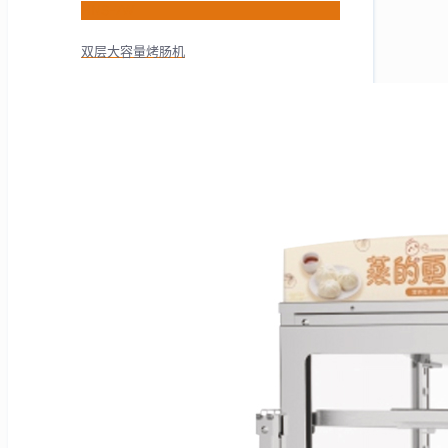
HNS-7W
双层大容量烤肠机