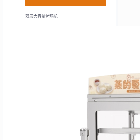
HNS-7W
双层大容量烤肠机