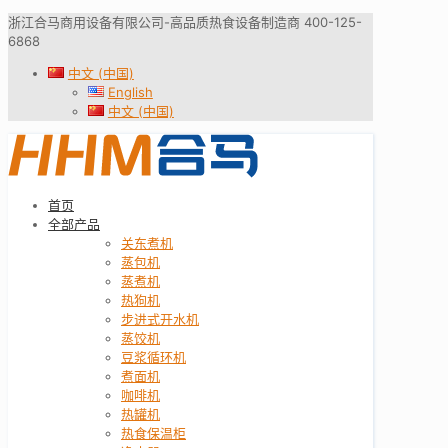
浙江合马商用设备有限公司-高品质热食设备制造商 400-125-
6868
中文 (中国)
English
中文 (中国)
首页
全部产品
关东煮机
蒸包机
蒸煮机
热狗机
步进式开水机
蒸饺机
豆浆循环机
煮面机
咖啡机
热罐机
热食保温柜